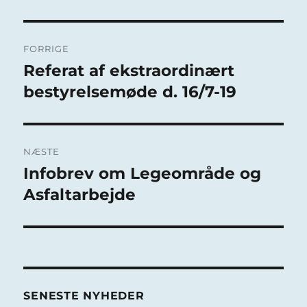
Indlægsnavigation
FORRIGE
Referat af ekstraordinært
Forrige
indlæg:
bestyrelsemøde d. 16/7-19
NÆSTE
Infobrev om Legeområde og
Næste
indlæg:
Asfaltarbejde
SENESTE NYHEDER