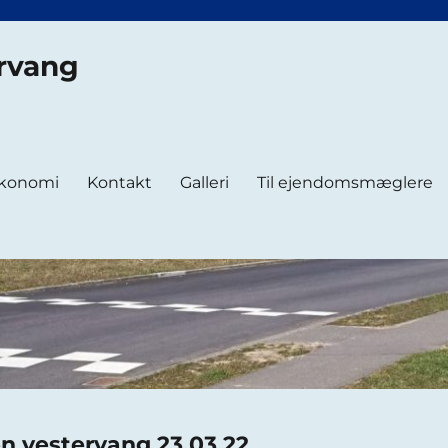
rvang
konomi
Kontakt
Galleri
Til ejendomsmæglere
n vestervang 23.03.22