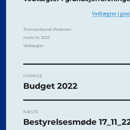
Vedtægter i gru
Forfatter
Thomas Brandi-Pedersen
Udgivet
marts 10, 2023
Kategorier
Vedtægter
Indlægsnavigation
FORRIGE
Budget 2022
Forrige
indlæg:
NÆSTE
Bestyrelsesmøde 17_11_22
Næste
indlæg: