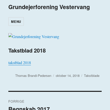
Grundejerforening Vestervang
MENU
Takstblad 2018
takstblad 2018
Forfatter
Udgivet
Kategorier
Thomas Brandi-Pedersen
oktober 14, 2018
Takstblade
Indlægsnavigation
FORRIGE
Regnskab 2017
Forrige