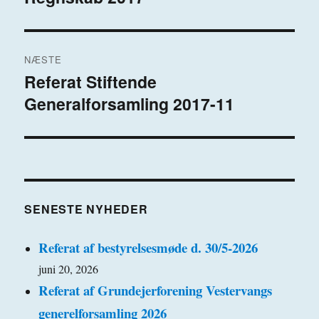
indlæg:
NÆSTE
Referat Stiftende
Næste
Generalforsamling 2017-11
indlæg:
SENESTE NYHEDER
Referat af bestyrelsesmøde d. 30/5-2026
juni 20, 2026
Referat af Grundejerforening Vestervangs
generelforsamling 2026