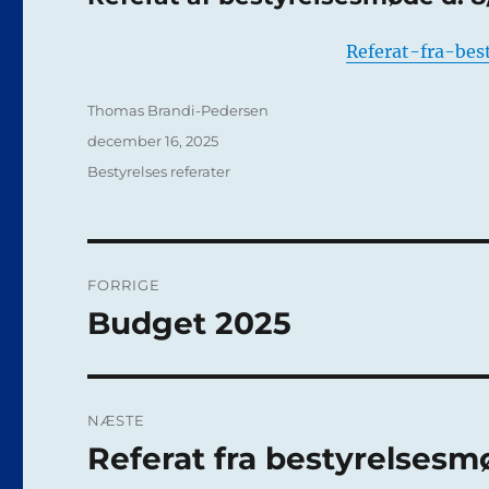
Referat-fra-be
Forfatter
Thomas Brandi-Pedersen
Udgivet
december 16, 2025
Kategorier
Bestyrelses referater
Indlægsnavigation
FORRIGE
Budget 2025
Forrige
indlæg:
NÆSTE
Referat fra bestyrelsesm
Næste
indlæg: