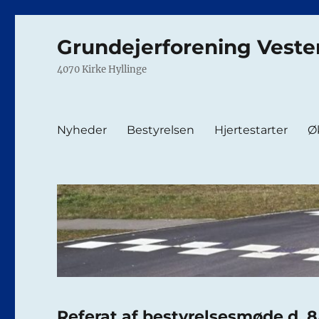
Grundejerforening Veste
4070 Kirke Hyllinge
Nyheder
Bestyrelsen
Hjertestarter
Ø
Referat af bestyrelsesmøde d. 