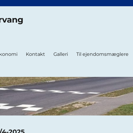
rvang
konomi
Kontakt
Galleri
Til ejendomsmæglere
8/4-2025