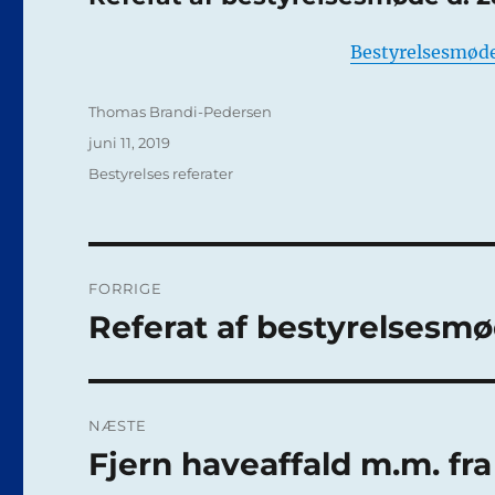
Bestyrelsesmød
Forfatter
Thomas Brandi-Pedersen
Udgivet
juni 11, 2019
Kategorier
Bestyrelses referater
Indlægsnavigation
FORRIGE
Referat af bestyrelsesmø
Forrige
indlæg:
NÆSTE
Fjern haveaffald m.m. fra
Næste
indlæg: