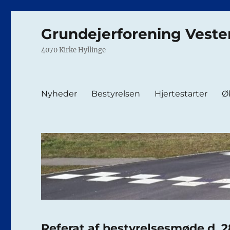
Grundejerforening Veste
4070 Kirke Hyllinge
Nyheder
Bestyrelsen
Hjertestarter
Ø
Referat af bestyrelsesmøde d. 2