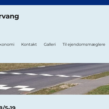
rvang
konomi
Kontakt
Galleri
Til ejendomsmæglere
8/5-19