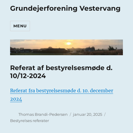
Grundejerforening Vestervang
MENU
Referat af bestyrelsesmøde d.
10/12-2024
Referat fra bestyrelsesmøde d. 10. december
2024
Forfatter
Udgivet
Kategorier
Thomas Brandi-Pedersen
januar 20, 2025
Bestyrelses referater