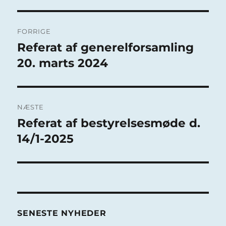
Indlægsnavigation
FORRIGE
Referat af generelforsamling
Forrige
indlæg:
20. marts 2024
NÆSTE
Referat af bestyrelsesmøde d.
Næste
indlæg:
14/1-2025
SENESTE NYHEDER