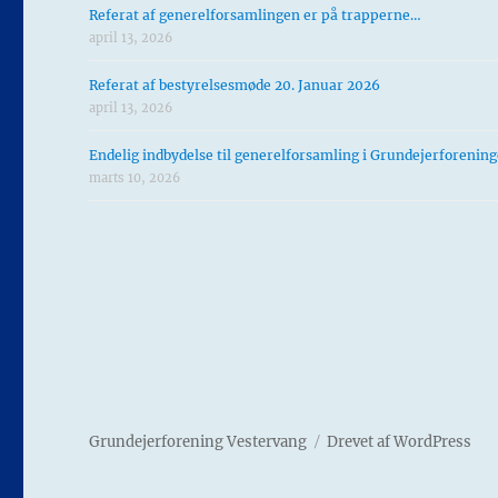
Referat af generelforsamlingen er på trapperne…
april 13, 2026
Referat af bestyrelsesmøde 20. Januar 2026
april 13, 2026
Endelig indbydelse til generelforsamling i Grundejerforenin
marts 10, 2026
Grundejerforening Vestervang
Drevet af WordPress