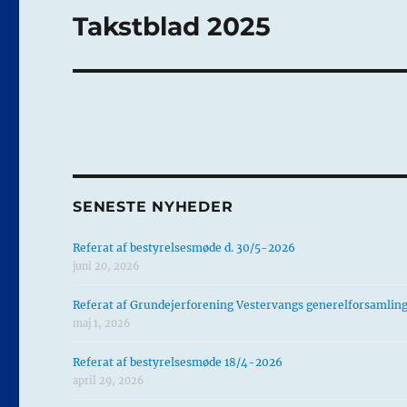
Takstblad 2025
Næste
indlæg:
SENESTE NYHEDER
Referat af bestyrelsesmøde d. 30/5-2026
juni 20, 2026
Referat af Grundejerforening Vestervangs generelforsamlin
maj 1, 2026
Referat af bestyrelsesmøde 18/4-2026
april 29, 2026