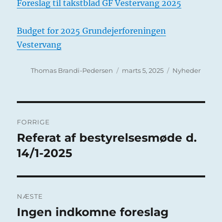
Foreslag til takstblad GF Vestervang 2025
Budget for 2025 Grundejerforeningen
Vestervang
Forfatter
Udgivet
Kategorier
Thomas Brandi-Pedersen
marts 5, 2025
Nyheder
Indlægsnavigation
FORRIGE
Referat af bestyrelsesmøde d.
Forrige
indlæg:
14/1-2025
NÆSTE
Ingen indkomne foreslag
Næste