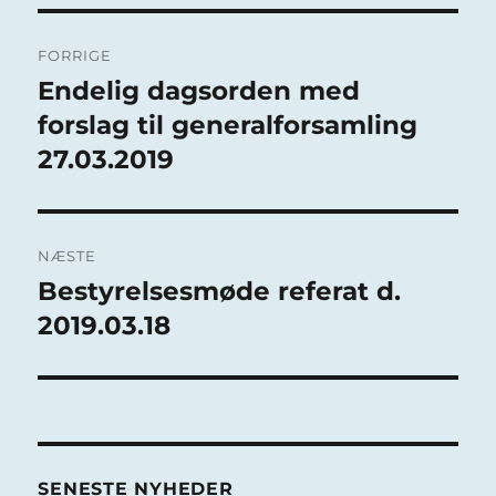
Indlægsnavigation
FORRIGE
Endelig dagsorden med
Forrige
indlæg:
forslag til generalforsamling
27.03.2019
NÆSTE
Bestyrelsesmøde referat d.
Næste
indlæg:
2019.03.18
SENESTE NYHEDER