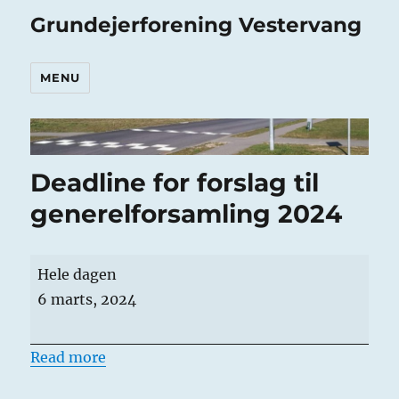
Grundejerforening Vestervang
MENU
Deadline for forslag til
generelforsamling 2024
Deadline
Hele dagen
for
6 marts, 2024
forslag
til
Read more
generelforsamling
2024